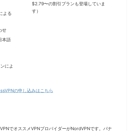
$2.79〜の割引プランも登場していま
す）
」による
わせ
日本語
ランによ
ressVPNの申し込みはこちら
VPNでオススメVPNプロバイダーがNordVPNです。パナ