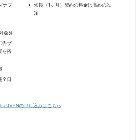
ーズナブ
短期（1ヶ月）契約の料金は高めの設
定
s対象外
広告ブ
能を搭
能
完全日
GhostVPNの申し込みはこちら