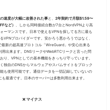
の速度が大幅に改善された事
と、
2年契約で月額$1.59〜
FFなど）
、しかも同時接続台数が7台とNordVPNより高
ォーマンスです。日本で使えるVPNを探してる方に最も
るVPNプロバイダーです。安かろう悪かろうではなく、
で最新の超高速プロトコル「WireGuard」や安心出来る
を利用出来ます。DNSリークやWebRTCリークと言った問
おり、VPNとしての基本機能をきっちり守っています。
く独自のDNSからマルウェアやスパムサイトをブロック
能も使用可能です。通信データを一切記録していないの
entにも最適です。日本のサーバーは多数利用出来ます。
マイナス