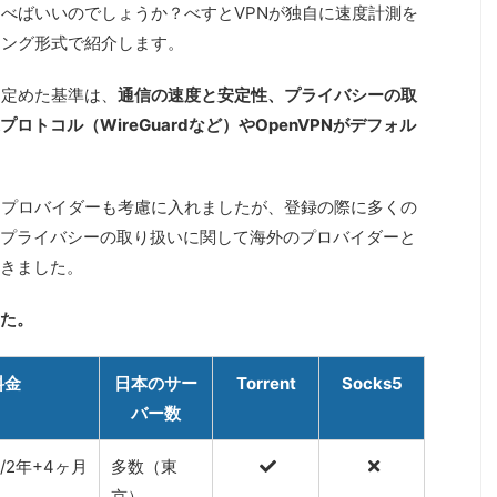
選べばいいのでしょうか？べすとVPNが独自に速度計測を
キング形式で紹介します。
て定めた基準は、
通信の速度と安定性、プライバシーの取
トコル（WireGuardなど）やOpenVPNがデフォル
Nプロバイダーも考慮に入れましたが、登録の際に多くの
プライバシーの取り扱いに関して海外のプロバイダーと
きました。
した。
料金
日本のサー
Torrent
Socks5
バー数
2/2年+4ヶ月
多数（東
京）