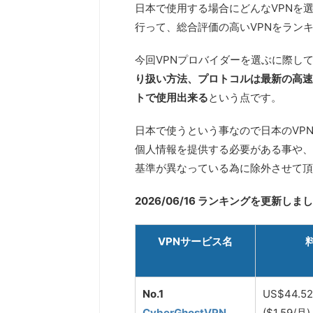
日本で使用する場合にどんなVPNを
行って、総合評価の高いVPNをラン
今回VPNプロバイダーを選ぶに際し
り扱い方法、プロトコルは最新の高速プロ
トで使用出来る
という点です。
日本で使うという事なので日本のVP
個人情報を提供する必要がある事や、
基準が異なっている為に除外させて頂
2026/06/16 ランキングを更新しま
VPNサービス名
No.1
US$44.5
CyberGhostVPN
($1.59/月)