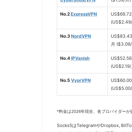
No.2
ExpressVPN
US
$69.7
(US$
2.49
No.3
NordVPN
US$83.4
月 ($3.09
No.4
IPVanish
US
$52.5
(US$
2.19
No.5
VyprVPN
US
$60.0
(US$
5.00
*料金は2026年現在、各プロバイダー
Socks5はTelegramやDropbox