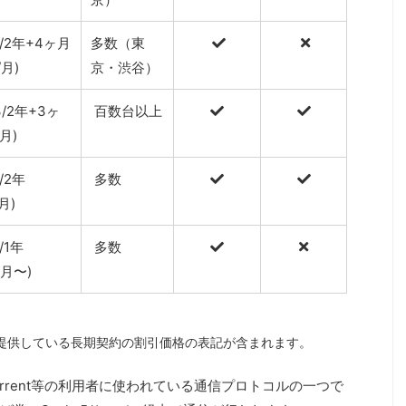
2/2年+4ヶ月
多数（東
/月)
京・渋谷）
3/2年+3ヶ
百数台以上
/月)
6/2年
多数
/月)
0/1年
多数
/月〜)
が提供している長期契約の割引価格の表記が含まれます。
, BitTorrent等の利用者に使われている通信プロトコルの一つで