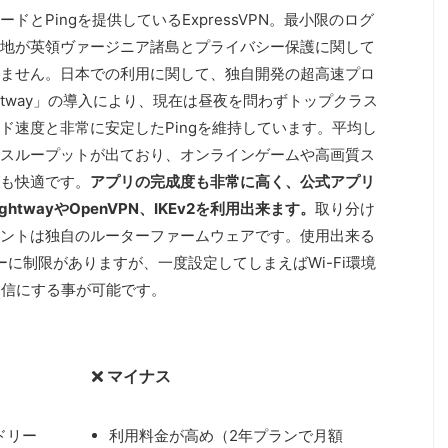
ドとPingを提供しているExpressVPN。最小限のログ
地が英領ヴァージニア諸島とプライバシー保護に関して
ません。日本での利用に関して、独自開発の超高速プロ
ghtway」の導入により、現在は昼夜を問わずトップクラス
ド速度と非常に安定したPingを維持しています。平均し
スループットが出ており、オンラインゲームや高画質ス
も快適です。
アプリの完成度も非常に高く
、公式アプリ
ghtwayやOpenVPN、IKEv2を利用出来ます。
取り分け
ントは独自のルーターファームウェアです。使用出来る
ーターに制限がありますが、一度設定してしまえばWi-Fi環境
通信にする事が可能です。
マイナス
ドリー
利用料金が高め（2年プランで月額