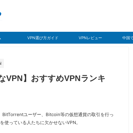
ム
VPN選び方ガイド
VPNレビュー
中国で
N
VPN】おすすめVPNランキ
itTorrentユーザー、Bitcoin等の仮想通貨の取引を行っ
を使っている人たちに欠かせないVPN。