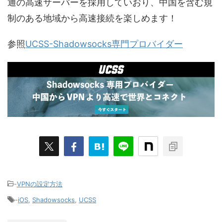
通の高速サーバーを採用していおり、中国を含む規
制のある地域から高速接続を楽しめます！
参照
UCSS-Shadowsocks専門プロバイダー
-
VPNの設定方法
-
iOS
,
Shadowsocks
,
UCSS